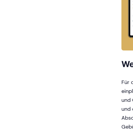
We
Für 
einp
und 
und 
Absc
Gebü