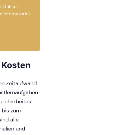
t Online-
n Infomaterial -
 Kosten
en Zeitaufwand
lbstlernaufgaben
urcharbeitest
e bis zum
ind alle
rialien und