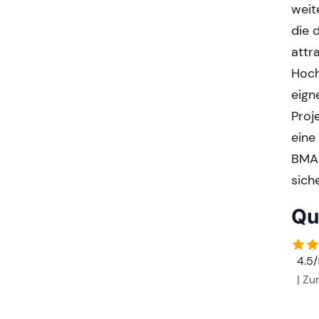
weit
die 
attr
Hoch
eign
Proj
eine
BMA 
sich
Qu
4.5
| Z