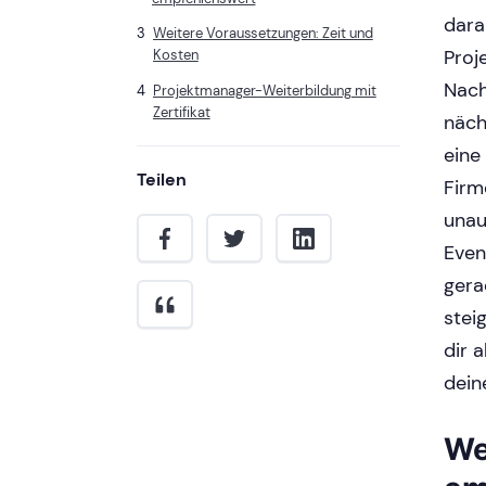
dara
Weitere Voraussetzungen: Zeit und
Proj
Kosten
Nach
Projektmanager-Weiterbildung mit
Zertifikat
näch
eine
Teilen
Firm
unau
Even
gera
stei
dir 
dein
We