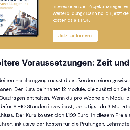
Interesse an der Projektmanagemen
Weiterbildung? Dann hol dir jetzt dei
kostenlos als PDF.
itere Voraussetzungen: Zeit und
deinen Fernlerngang musst du außerdem einen gewiss
lanen. Der Kurs beinhaltet 12 Module, die zusätzlich Se
Quizfragen enthalten. Wenn du pro Woche ein Modul d
dafür 8 -10 Stunden investierst, benötigst du 3 Monat
hluss. Der Kurs kostet dich 1.199 Euro. In diesem Preis s
hren, inklusive der Kosten für die Prüfungen, Lehrmate