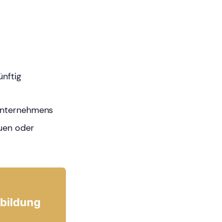
ünftig
 Unternehmens
uen oder
bildung