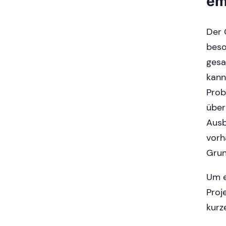
em
Der 
beso
gesa
kann
Prob
über
Ausb
vorh
Grun
Um e
Proj
kurz