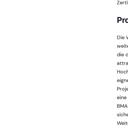
Zert
Pr
Die 
weit
die 
attr
Hoch
eign
Proj
eine
BMA 
sich
Weit