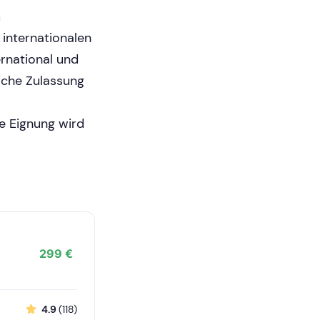
m
 internationalen
ernational und
iche Zulassung
he Eignung wird
299 €
4.9
(118)