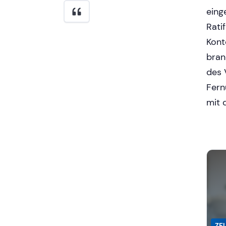
eing
Rati
Kont
bran
des 
Fern
mit 
ZF