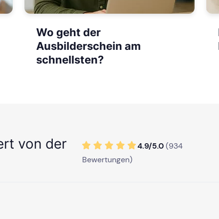
Wo geht der
Ausbilderschein am
schnellsten?
ert von der
4.9/
5
.0
(
934
Bewertungen)