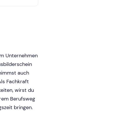
nem Unternehmen
usbilderschein
ernimmst auch
ls Fachkraft
iten, wirst du
hrem Berufsweg
gszeit bringen.