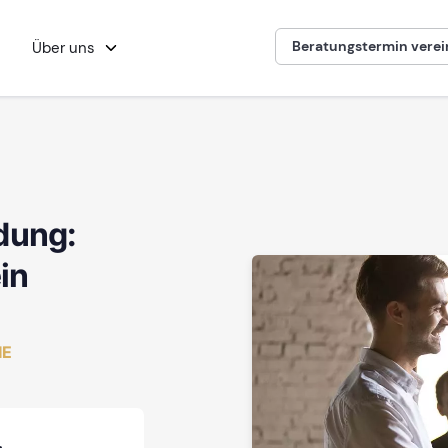
Beratungstermin vere
Über uns
dung:
in
IE