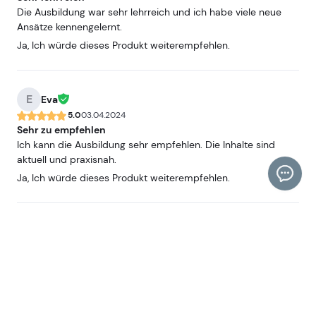
Die Ausbildung war sehr lehrreich und ich habe viele neue
Ansätze kennengelernt.
Ja, Ich würde dieses Produkt weiterempfehlen.
E
Eva
5.0
03.04.2024
Sehr zu empfehlen
Ich kann die Ausbildung sehr empfehlen. Die Inhalte sind
aktuell und praxisnah.
Ja, Ich würde dieses Produkt weiterempfehlen.
T
Timo
5.0
01.04.2024
Praxisorientierte Lerninhalte
Die Lerninhalte sind sehr praxisorientiert und leicht
verständlich. Ich konnte vieles direkt in meinem Job
anwenden.