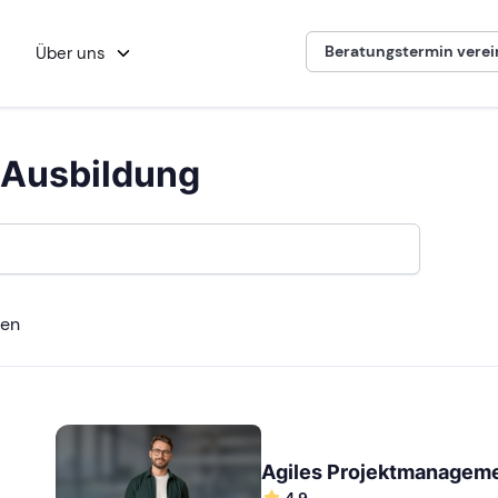
Beratungstermin vere
Über uns
 Ausbildung
den
Agiles Projektmanagem
4.9