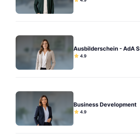
Ausbilderschein - AdA 
4.9
Business Development
4.9