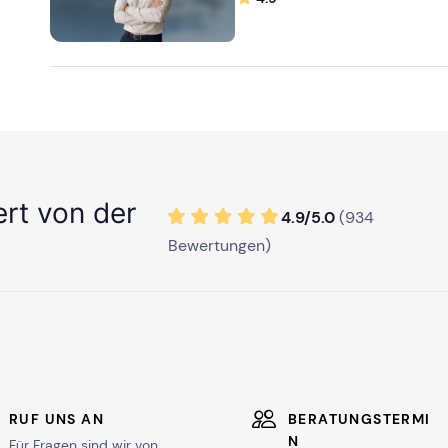
ert von der
4.9/
5
.0
(
934
Bewertungen)
RUF UNS AN
BERATUNGSTERMI
N
Für Fragen sind wir von