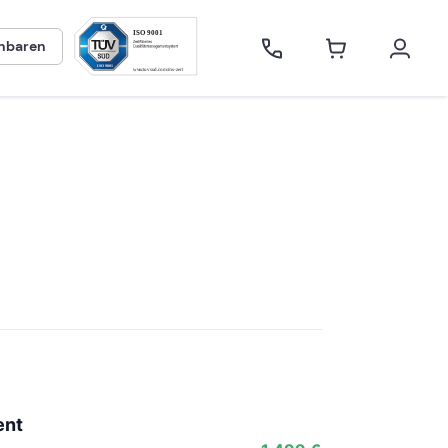
inbaren
ent