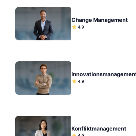
Change Management
4.9
Innovationsmanagemen
4.9
Konfliktmanagement
4.9