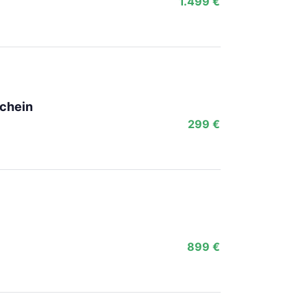
1.499 €
Schein
299 €
899 €