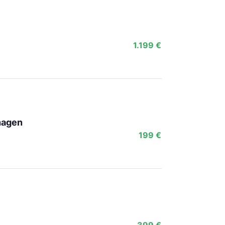
1.199 €
nagen
199 €