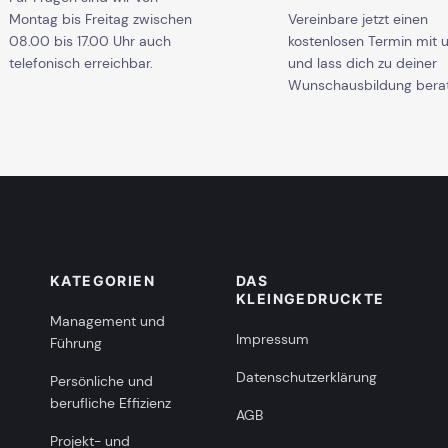
Montag bis Freitag zwischen
Vereinbare jetzt einen
08.00 bis 17.00 Uhr auch
kostenlosen Termin mit 
telefonisch erreichbar.
und lass dich zu deiner
Wunschausbildung bera
KATEGORIEN
DAS
KLEINGEDRUCKTE
Management und
Impressum
Führung
Datenschutzerklärung
Persönliche und
berufliche Effizienz
AGB
Projekt- und