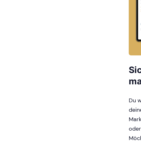
Si
ma
Du w
dein
Mark
oder
Möch