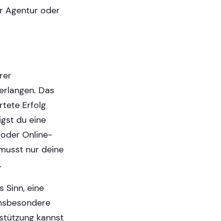
r Agentur oder
rer
verlangen. Das
rtete Erfolg
igst du eine
oder Online-
musst nur deine
.
 Sinn, eine
Insbesondere
stützung kannst