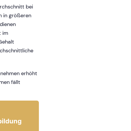
rchschnitt bei
h in größeren
rdienen
t im
Gehalt
chschnittliche
ernehmen erhöht
men fällt
bildung