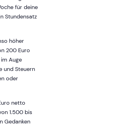
Woche für deine
in Stundensatz
mso höher
von 200 Euro
n im Auge
te und Steuern
en oder
Euro netto
von 1.500 bis
inn Gedanken