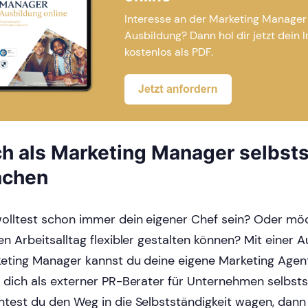
Interesse an der Marketing Manager
Ausbildung? Dann hol dir jetzt dein I
kostenlos als PDF.
ch als Marketing Manager selbst
chen
olltest schon immer dein eigener Chef sein? Oder mö
en Arbeitsalltag flexibler gestalten können? Mit einer 
eting Manager kannst du deine eigene Marketing Agen
 dich als externer PR-Berater für Unternehmen selbst
test du den Weg in die Selbstständigkeit wagen, dann s