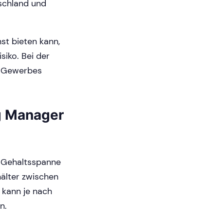
schland und
st bieten kann,
iko. Bei der
s Gewerbes
ng Manager
e Gehaltsspanne
hälter zwischen
 kann je nach
n.