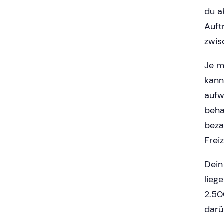
du a
Auft
zwis
Je m
kann
aufw
beha
beza
Freiz
Dein
lieg
2.50
darü