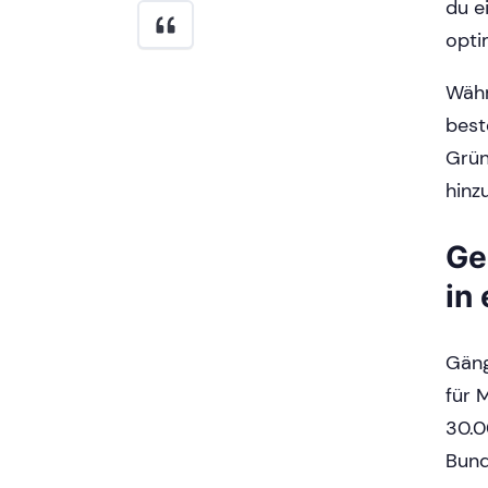
du e
opti
Währ
best
Grün
hinz
Ge
in
Gäng
für 
30.0
Bund