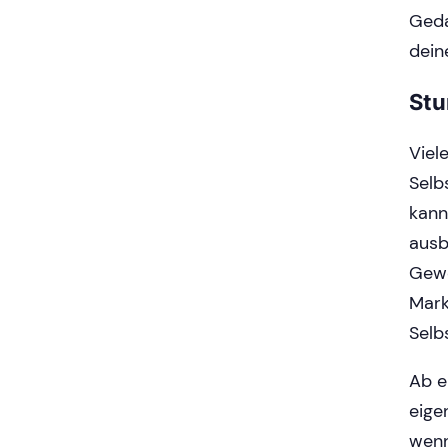
Geda
dein
Stu
Viel
Selb
kann
ausb
Gewe
Mark
Selb
Ab e
eige
wenn