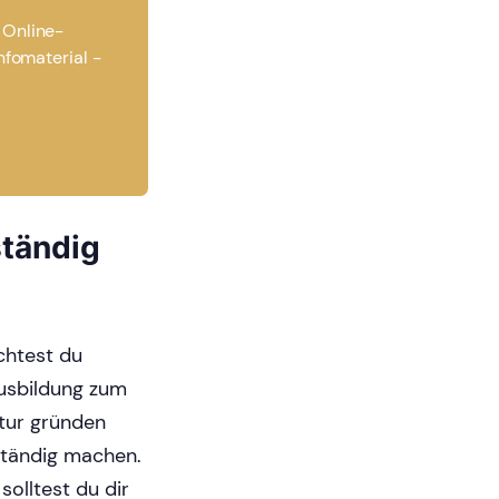
 Online-
nfomaterial -
ständig
chtest du
Ausbildung zum
tur gründen
ständig machen.
olltest du dir