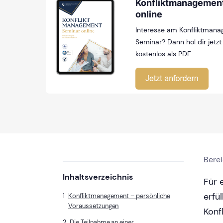
Konfliktmanagemen
online
Interesse am Konfliktmana
Seminar? Dann hol dir jetzt
kostenlos als PDF.
Bere
Inhaltsverzeichnis
Für 
erfü
Konfliktmanagement – persönliche
Voraussetzungen
Konf
Die Teilnahme an einer