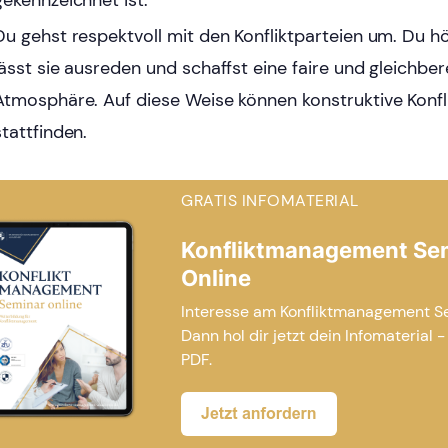
gekennzeichnet ist.
Du gehst respektvoll mit den Konfliktparteien um. Du hö
lässt sie ausreden und schaffst eine faire und gleichber
Atmosphäre. Auf diese Weise können konstruktive Konf
stattfinden.
GRATIS INFOMATERIAL
Konfliktmanagement Se
Online
Interesse am Konfliktmanagement S
Dann hol dir jetzt dein Infomaterial -
PDF.