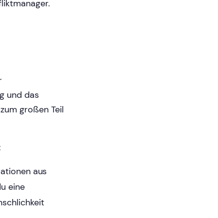
fliktmanager.
r
ng und das
 zum großen Teil
:
uationen aus
u eine
schlichkeit