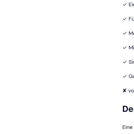
✓ Ei
✓ Fü
✓ Mo
✓ Mi
✓ Si
✓ Gu
✘ vo
De
Eine