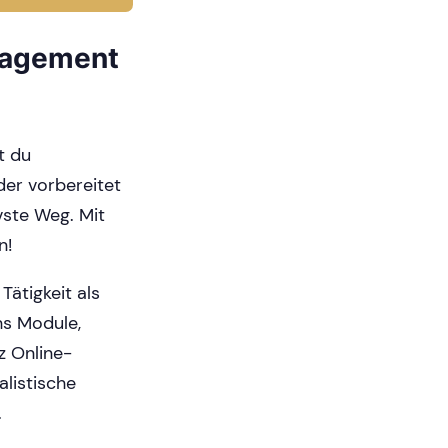
anagement
t du
er vorbereitet
vste Weg. Mit
n!
ätigkeit als
hs Module,
z Online-
alistische
.