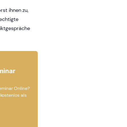
rst ihnen zu,
echtigte
liktgespräche
minar
eminar Online?
 kostenlos als