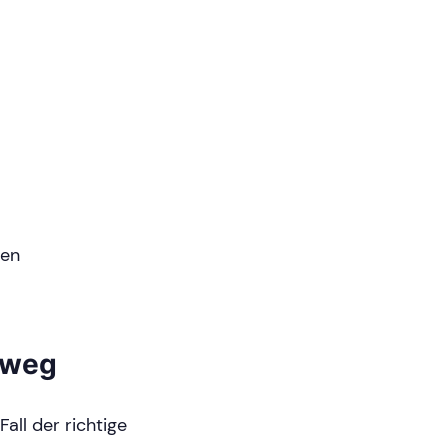
ren
sweg
all der richtige