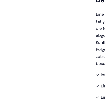
Eine
täti
die 
abge
Konf
Folg
zutr
besc
✓ In
✓ Ei
✓ Ei