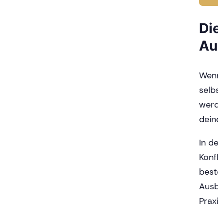
Di
Au
Wenn
selb
werd
dein
In d
Konf
best
Ausb
Prax