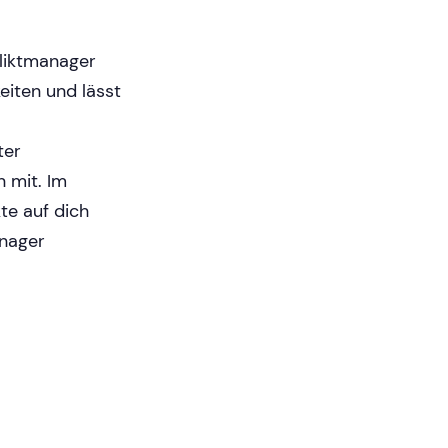
fliktmanager
eiten und lässt
ter
n mit. Im
te auf dich
anager