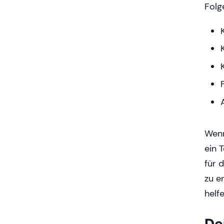
Folg
Wenn
ein 
für 
zu e
helf
De