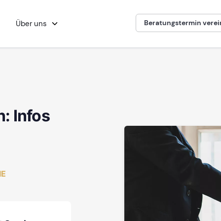
Beratungstermin vere
Über uns
: Infos
IE