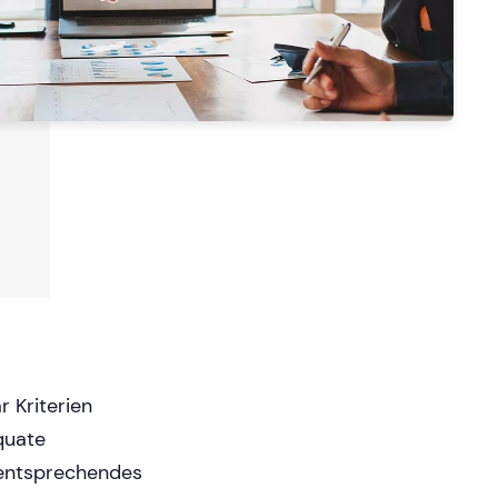
 Kriterien
quate
 entsprechendes